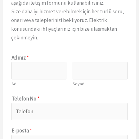
aşağıda iletişim formunu kullanabilirsiniz.
Size daha iyi hizmet verebilmek için her türlü soru,
öneri veya taleplerinizi bekliyoruz. Elektrik
konusundaki ihtiyaçlarınız için bize ulaşmaktan
çekinmeyin.
*
Adınız
*
T
e
l
Ad
Soyad
e
f
Telefon No
*
o
n
E
E-posta
*
-