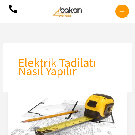
İçeriğe
atla
Elektrik Tadilatı
Nasıl Yapılır
Elektrik
Tadilat