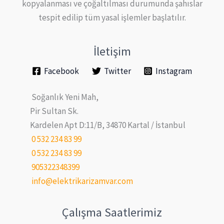
kopyalanması ve çoğaltılması durumunda şahıslar
tespit edilip tüm yasal işlemler başlatılır.
İletişim
Facebook
Twitter
Instagram
Soğanlık Yeni Mah,
Pir Sultan Sk.
Kardelen Apt D:11/B, 34870 Kartal / İstanbul
0 532 234 83 99
0 532 234 83 99
905322348399
info@elektrikarizamvar.com
Çalışma Saatlerimiz