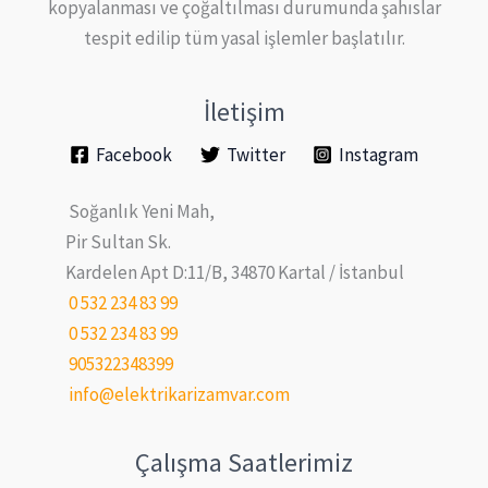
kopyalanması ve çoğaltılması durumunda şahıslar
tespit edilip tüm yasal işlemler başlatılır.
İletişim
Facebook
Twitter
Instagram
Soğanlık Yeni Mah,
Pir Sultan Sk.
Kardelen Apt D:11/B, 34870 Kartal / İstanbul
0 532 234 83 99
0 532 234 83 99
905322348399
info@elektrikarizamvar.com
Çalışma Saatlerimiz