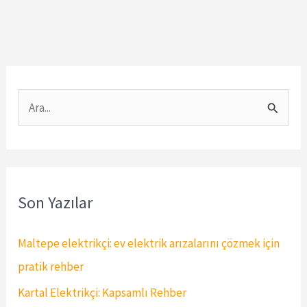
S
e
a
r
Son Yazılar
c
h
Maltepe elektrikçi: ev elektrik arızalarını çözmek için
f
pratik rehber
o
Kartal Elektrikçi: Kapsamlı Rehber
r