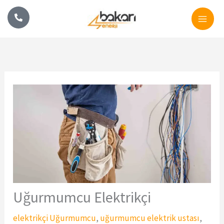
İçeriğe
atla
Uğurmumcu Elektrikçi
elektrikçi Uğurmumcu
,
uğurmumcu elektrik ustası
,