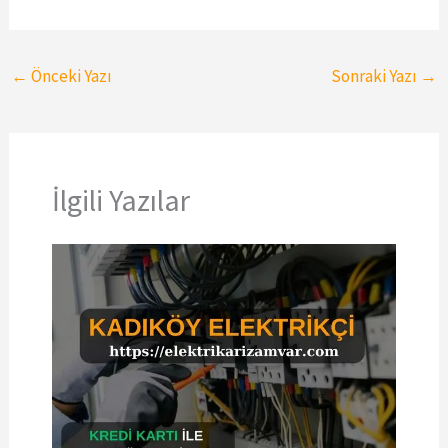
←
Önceki Yazı
Sonraki Yazı
→
İlgili Yazılar