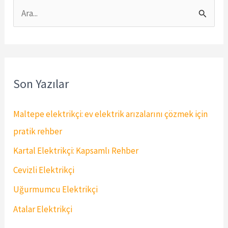
S
e
a
r
Son Yazılar
c
h
Maltepe elektrikçi: ev elektrik arızalarını çözmek için
f
pratik rehber
o
Kartal Elektrikçi: Kapsamlı Rehber
r
Cevizli Elektrikçi
:
Uğurmumcu Elektrikçi
Atalar Elektrikçi